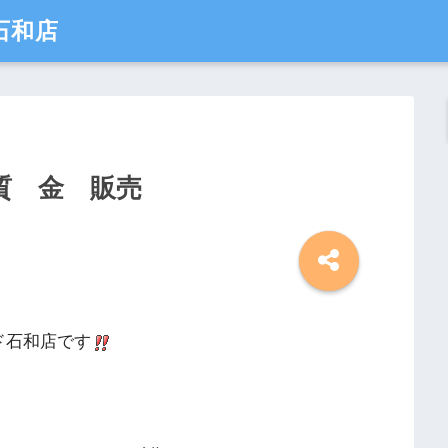
石和店
質 金 販売
ド石和店です