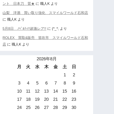
ント 日本刀 質★
に
職人K
より
山梨 洋酒 買い取り強化 スマイルワールド石和店
に
職人K
より
5月8日 ﾉﾍﾞﾙﾃｨ!!超激レア!!
に
(*_*;
より
ROLEX 買取&販売 笛吹市 スマイルワールド石和
店
に
職人K
より
2026年8月
月
火
水
木
金
土
日
1
2
3
4
5
6
7
8
9
10
11
12
13
14
15
16
17
18
19
20
21
22
23
24
25
26
27
28
29
30