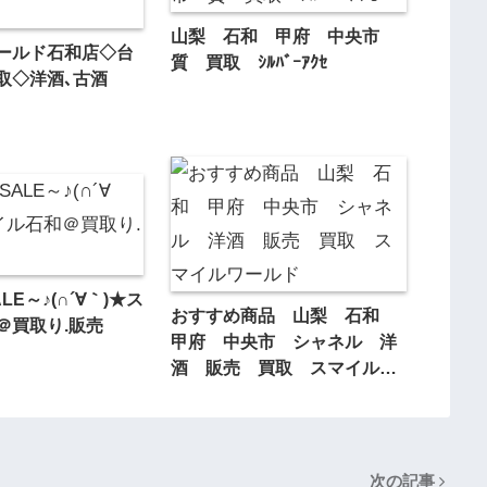
山梨 石和 甲府 中央市
ールド石和店◇台
質 買取 ｼﾙﾊﾞｰｱｸｾ
取◇洋酒､古酒
E～♪(∩´∀｀)★ス
おすすめ商品 山梨 石和
＠買取り.販売
甲府 中央市 シャネル 洋
酒 販売 買取 スマイルワ
ールド
次の記事