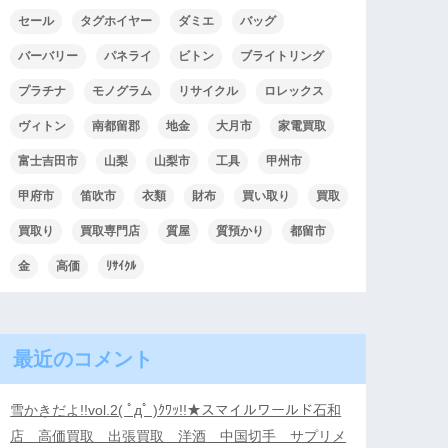
セール
タグホイヤー
ダミエ
バッグ
バーバリー
パネライ
ビトン
ブライトリング
プラチナ
モノグラム
リサイクル
ロレックス
ヴィトン
南都留郡
地金
大月市
家電買取
富士吉田市
山梨
山梨市
工具
甲州市
甲府市
笛吹市
衣類
財布
買い取り
買取
買取り
買取専門店
質屋
質預かり
都留市
金
高価
ﾘｻｲｸﾙ
最近のコメント
雪かきだよ!!vol.2( ﾟдﾟ )ｸﾜｯ!!★スマイルワールド石和
店 高価買取 出張買取 洋酒 中国切手 サプリメ