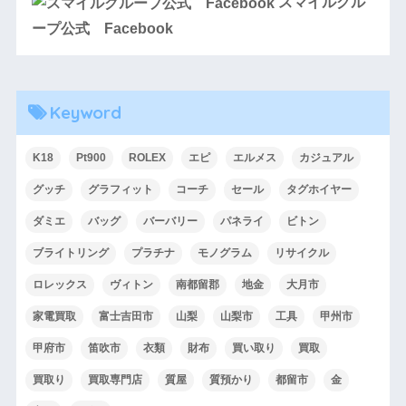
スマイルグル
ープ公式 Facebook
Keyword
K18
Pt900
ROLEX
エピ
エルメス
カジュアル
グッチ
グラフィット
コーチ
セール
タグホイヤー
ダミエ
バッグ
バーバリー
パネライ
ビトン
ブライトリング
プラチナ
モノグラム
リサイクル
ロレックス
ヴィトン
南都留郡
地金
大月市
家電買取
富士吉田市
山梨
山梨市
工具
甲州市
甲府市
笛吹市
衣類
財布
買い取り
買取
買取り
買取専門店
質屋
質預かり
都留市
金