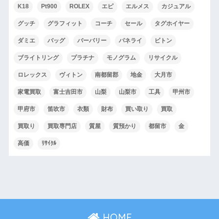
K18
Pt900
ROLEX
エピ
エルメス
カジュアル
グッチ
グラフィット
コーチ
セール
タグホイヤー
ダミエ
バッグ
バーバリー
パネライ
ビトン
ブライトリング
プラチナ
モノグラム
リサイクル
ロレックス
ヴィトン
南都留郡
地金
大月市
家電買取
富士吉田市
山梨
山梨市
工具
甲州市
甲府市
笛吹市
衣類
財布
買い取り
買取
買取り
買取専門店
質屋
質預かり
都留市
金
高価
ﾘｻｲｸﾙ
HOME