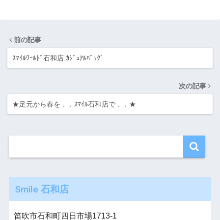
前の記事
ｽﾏｲﾙﾜｰﾙﾄﾞ石和店.ｶｼﾞｭｱﾙﾊﾞｯｸﾞ
次の記事
★足元から春を．．ｽﾏｲﾙ石和店で．．★
Smile 石和店
笛吹市石和町四日市場1713-1