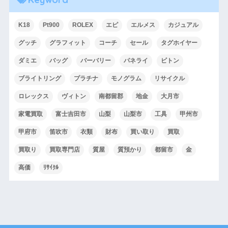
K18
Pt900
ROLEX
エピ
エルメス
カジュアル
グッチ
グラフィット
コーチ
セール
タグホイヤー
ダミエ
バッグ
バーバリー
パネライ
ビトン
ブライトリング
プラチナ
モノグラム
リサイクル
ロレックス
ヴィトン
南都留郡
地金
大月市
家電買取
富士吉田市
山梨
山梨市
工具
甲州市
甲府市
笛吹市
衣類
財布
買い取り
買取
買取り
買取専門店
質屋
質預かり
都留市
金
高価
ﾘｻｲｸﾙ