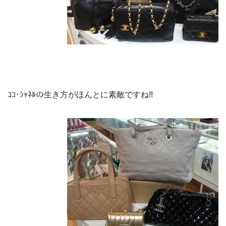
ｺｺ･ｼｬﾈﾙの生き方がほんとに素敵ですね!!