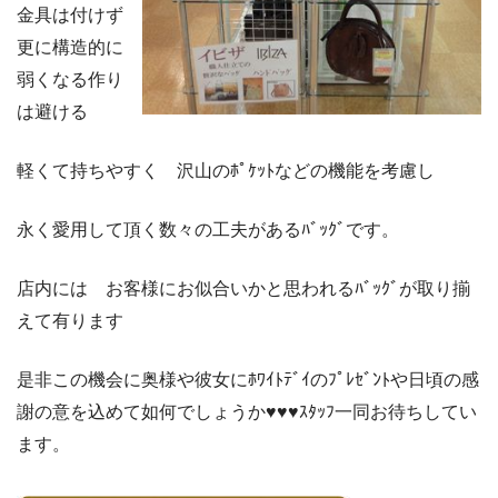
金具は付けず
更に構造的に
弱くなる作り
は避ける
軽くて持ちやすく 沢山のﾎﾟｹｯﾄなどの機能を考慮し
永く愛用して頂く数々の工夫があるﾊﾞｯｸﾞです。
店内には お客様にお似合いかと思われるﾊﾞｯｸﾞが取り揃
えて有ります
是非この機会に奥様や彼女にﾎﾜｲﾄﾃﾞｲのﾌﾟﾚｾﾞﾝﾄや日頃の感
謝の意を込めて如何でしょうか♥♥♥ｽﾀｯﾌ一同お待ちしてい
ます。