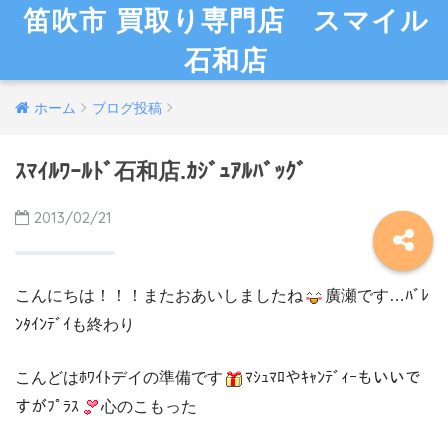
笛吹市 買取り専門店 スマイル
石和店
ホーム
ブログ投稿
ｽﾏｲﾙﾜｰﾙﾄﾞ石和店.ｶｼﾞｭｱﾙﾊﾞｯｸﾞ
2013/02/21
こんにちは！！！またおあいしましたね
廣瀬です…ﾊﾞﾚ
ﾝﾀｲﾝﾃﾞｲも終わり
こんどはﾎﾜｲﾄデイの準備です
ﾏｼｭﾏﾛやｷｬﾝﾃﾞｨｰもいいで
すがﾌﾟﾗｽ
心のこもった