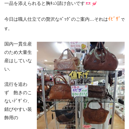
一品を添えられると胸ｷｭﾝ請け合いです
ｲﾋﾞｻﾞ
今日は職人仕立ての贅沢なﾊﾞｯｸﾞのご案内…それは
で
す。
国内一貫生産
のため大量生
産はしていな
い.
流行を追わ
ず 飽きのこ
ないﾃﾞｻﾞｲﾝ、
錆びやすい装
飾用の