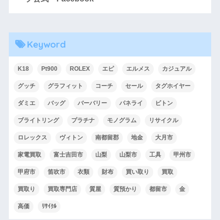
Keyword
K18
Pt900
ROLEX
エピ
エルメス
カジュアル
グッチ
グラフィット
コーチ
セール
タグホイヤー
ダミエ
バッグ
バーバリー
パネライ
ビトン
ブライトリング
プラチナ
モノグラム
リサイクル
ロレックス
ヴィトン
南都留郡
地金
大月市
家電買取
富士吉田市
山梨
山梨市
工具
甲州市
甲府市
笛吹市
衣類
財布
買い取り
買取
買取り
買取専門店
質屋
質預かり
都留市
金
高価
ﾘｻｲｸﾙ