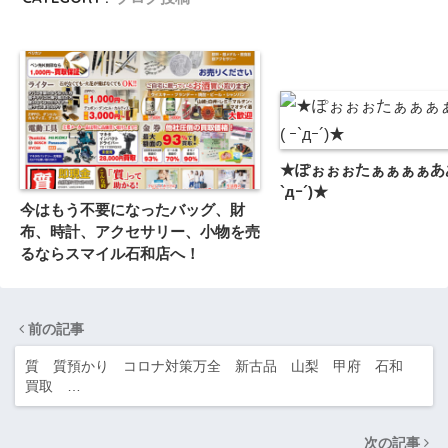
★ぽぉぉぉたぁぁぁぁあああ!
`дｰ´)★
今はもう不要になったバッグ、財
布、時計、アクセサリー、小物を売
るならスマイル石和店へ！
前の記事
質 質預かり コロナ対策万全 新古品 山梨 甲府 石和
買取 …
次の記事