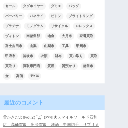
セール
タグホイヤー
ダミエ
バッグ
バーバリー
パネライ
ビトン
ブライトリング
プラチナ
モノグラム
リサイクル
ロレックス
ヴィトン
南都留郡
地金
大月市
家電買取
富士吉田市
山梨
山梨市
工具
甲州市
甲府市
笛吹市
衣類
財布
買い取り
買取
買取り
買取専門店
質屋
質預かり
都留市
金
高価
ﾘｻｲｸﾙ
最近のコメント
雪かきだよ!!vol.2( ﾟдﾟ )ｸﾜｯ!!★スマイルワールド石和
店 高価買取 出張買取 洋酒 中国切手 サプリメ