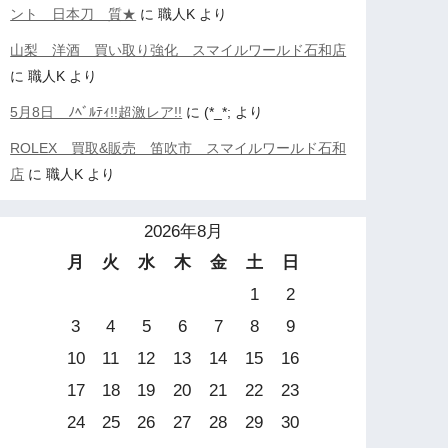
ント 日本刀 質★
に
職人K
より
山梨 洋酒 買い取り強化 スマイルワールド石和店
に
職人K
より
5月8日 ﾉﾍﾞﾙﾃｨ!!超激レア!!
に
(*_*;
より
ROLEX 買取&販売 笛吹市 スマイルワールド石和
店
に
職人K
より
2026年8月
月
火
水
木
金
土
日
1
2
3
4
5
6
7
8
9
10
11
12
13
14
15
16
17
18
19
20
21
22
23
24
25
26
27
28
29
30