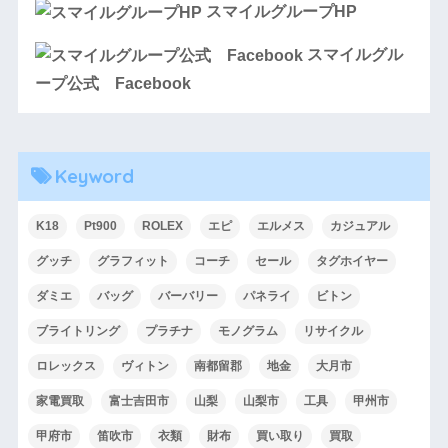
スマイルグループHP
スマイルグル
ープ公式 Facebook
Keyword
K18
Pt900
ROLEX
エピ
エルメス
カジュアル
グッチ
グラフィット
コーチ
セール
タグホイヤー
ダミエ
バッグ
バーバリー
パネライ
ビトン
ブライトリング
プラチナ
モノグラム
リサイクル
ロレックス
ヴィトン
南都留郡
地金
大月市
家電買取
富士吉田市
山梨
山梨市
工具
甲州市
甲府市
笛吹市
衣類
財布
買い取り
買取