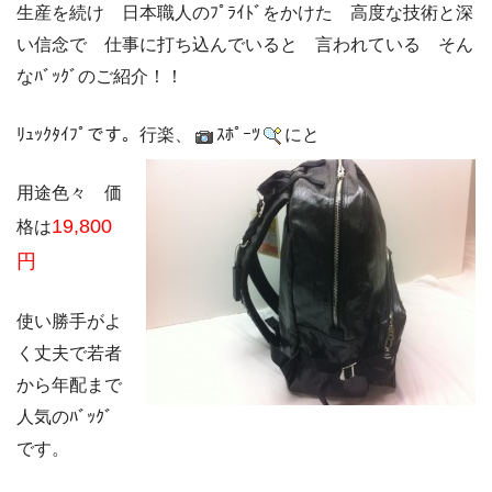
生産を続け 日本職人のﾌﾟﾗｲﾄﾞをかけた 高度な技術と深
い信念で 仕事に打ち込んでいると 言われている そん
なﾊﾞｯｸﾞのご紹介！！
ﾘｭｯｸﾀｲﾌﾟです。行楽、
ｽﾎﾟｰﾂ
にと
用途色々 価
19,800
格は
円
使い勝手がよ
く丈夫で若者
から年配まで
人気のﾊﾞｯｸﾞ
です。