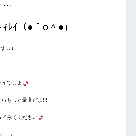
･･･
ｷﾚｲ（●＾o＾●）
す
↓↓↓
レイでしょ
らもっと最高だよ!!!
ってみてください