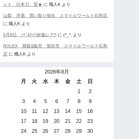
ント 日本刀 質★
に
職人K
より
山梨 洋酒 買い取り強化 スマイルワールド石和店
に
職人K
より
5月8日 ﾉﾍﾞﾙﾃｨ!!超激レア!!
に
(*_*;
より
ROLEX 買取&販売 笛吹市 スマイルワールド石和
店
に
職人K
より
2026年8月
月
火
水
木
金
土
日
1
2
3
4
5
6
7
8
9
10
11
12
13
14
15
16
17
18
19
20
21
22
23
24
25
26
27
28
29
30