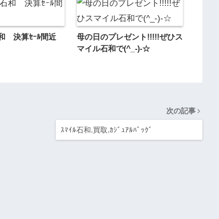
和 決算ｾｰﾙ間近
母の日のプレゼント!!!!!ぜひス
マイル石和で(^_-)-☆
次の記事
ｽﾏｲﾙ石和.買取.ｶｼﾞｭｱﾙﾊﾞｯｸﾞ