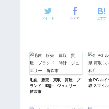
ツイート
シェア
はてブ
毛皮 販売 買取 質屋 ブ
金 PG ル
ランド 時計 ジュエリー
取 スマイ
笛吹市