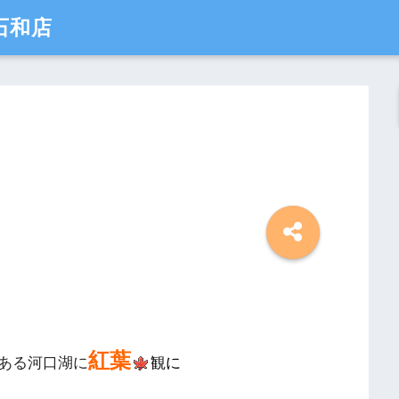
石和店
紅葉
ある河口湖に
観に