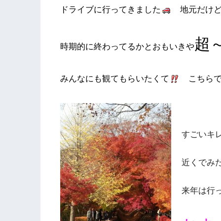
ドライブに行ってきました
地元だけど･
超～
時期的に終わってるかとおもいきや
みんなにも観てもらいたくて
こちらで
すごいキ
近くでみた
来年は行