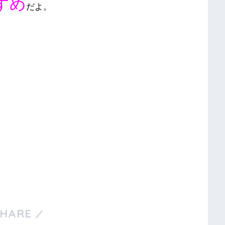
すめ
だよ。
SHARE