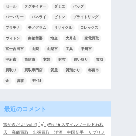
セール
タグホイヤー
ダミエ
バッグ
バーバリー
パネライ
ビトン
ブライトリング
プラチナ
モノグラム
リサイクル
ロレックス
ヴィトン
南都留郡
地金
大月市
家電買取
富士吉田市
山梨
山梨市
工具
甲州市
甲府市
笛吹市
衣類
財布
買い取り
買取
買取り
買取専門店
質屋
質預かり
都留市
金
高価
ﾘｻｲｸﾙ
最近のコメント
雪かきだよ!!vol.2( ﾟдﾟ )ｸﾜｯ!!★スマイルワールド石和
店 高価買取 出張買取 洋酒 中国切手 サプリメ