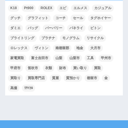
K18
Pt900
ROLEX
エピ
エルメス
カジュアル
グッチ
グラフィット
コーチ
セール
タグホイヤー
ダミエ
バッグ
バーバリー
パネライ
ビトン
ブライトリング
プラチナ
モノグラム
リサイクル
ロレックス
ヴィトン
南都留郡
地金
大月市
家電買取
富士吉田市
山梨
山梨市
工具
甲州市
甲府市
笛吹市
衣類
財布
買い取り
買取
買取り
買取専門店
質屋
質預かり
都留市
金
高価
ﾘｻｲｸﾙ