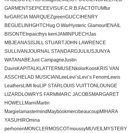
GARMENTSEPICEEVISUF.C.R.B.FACTOTUMfur
furGARCIA MARQUEZgreenGUCCIHENRY
BEGUELINHGHTCHug O WarHysteric GlamourIENAIL
BISONTEInpaicthys kerriJAMINPUECHJas
MBJEANASISJILL STUARTJOHN LAWRENCE
SULLIVANJOURNAL STANDARDJULIUSJUNYA
WATANABEJust CampagneJustin
DavisKAPITALKLATTERMUSENkolorKoosKRIS VAN
ASSCHELAD MUSICIANLeeLevi’sLevi’s FenomLewis
LeathersLIMI feuLIP STARLOUIS VUITTONLOUNGE
LIZARDLOWRYS FARMMARC JACOBSMARGARET
HOWELLMarniMartin
MargielamastermindMaybookmercibeaucoupMIHARA
YASUHIROmina
perhonenMONCLERMOSCOTmoussyMUVEILMYSTERY