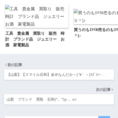
買うのもｽﾏｲﾙ売るのもｽﾏ
工具 貴金属 買取り 販売 時
＾)♪
計 ブランド品 ジュエリー お
酒 家電製品
前の記事
【山梨】【スマイル石和】金＠なんだか～(´∀｀～)ｽｽﾞｽｨｰ…
次の記事
山梨 ブランド 買取 石和(^。^)y-.。o○