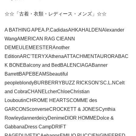
☆☆「古着・衣類・レディース・メンズ」☆☆
A BATHING APEA.P.CadidasAHKAHALDENAlexander
WangAMERICAN RAG CIEANN
DEMEULEMEESTERAnother
EditionARC’TERYXAthenaATTACHMENTAURORABAC
K BONEBalcony and BedBALENCIAGABanner
BarrettBAPEBEAMSbeautiful
peopleblondyBURBERRYBUZZ RICKSON’SC.L.NCelt
and CobraCHANELcherChloeChristian
LouboutinCHROME HEARTSCOMME des
GARCONSconverseCROCKETT & JONESCynthia
RowleydannerdeicyDenimeDIOR HOMMEDolce &
GabbanaDress CampDRIFT
RAGEDUVETICAebagosEMILIO PUCCIENGINEERED