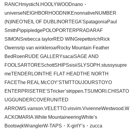
RANCHmysticN.HOOLYWOODnano・
universeNEIGHBORHOODNIKEnonnativeNUMBER
(N)INEO’NEIL OF DUBLINORTEGA’SpatagoniaPaul
SmithPippipledgePOLOPORTERPRADARAF
SIMONSrebecca taylorRED WINGrepettorichRick
Owensrip van winkleroarRocky Mountain Feather
BedRoenRUDE GALLERYsacaiSAGE AND
FOOLSARTORESchottSHIPSsisiiSLYSOPH.stussysupre
meTENDERLOINTHE FLAT HEADTHE NORTH
FACEThe REAL McCOY’STMTTOUJOURSTOYO
ENTERPRISETRE’STricker’strippen.TSUMORI.CHISATO
UGGUNDERCOVERUNITED
ARROWS.vanson.VELETTO.visvim.VivienneWestwood.W
ACKOMARIA.White MountaineeringWhite’s
BootswjkWranglerW-TAPS・X-girlY’s・zucca