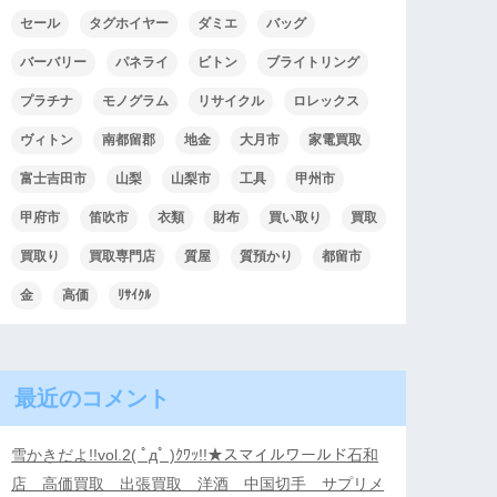
セール
タグホイヤー
ダミエ
バッグ
バーバリー
パネライ
ビトン
ブライトリング
プラチナ
モノグラム
リサイクル
ロレックス
ヴィトン
南都留郡
地金
大月市
家電買取
富士吉田市
山梨
山梨市
工具
甲州市
甲府市
笛吹市
衣類
財布
買い取り
買取
買取り
買取専門店
質屋
質預かり
都留市
金
高価
ﾘｻｲｸﾙ
最近のコメント
雪かきだよ!!vol.2( ﾟдﾟ )ｸﾜｯ!!★スマイルワールド石和
店 高価買取 出張買取 洋酒 中国切手 サプリメ