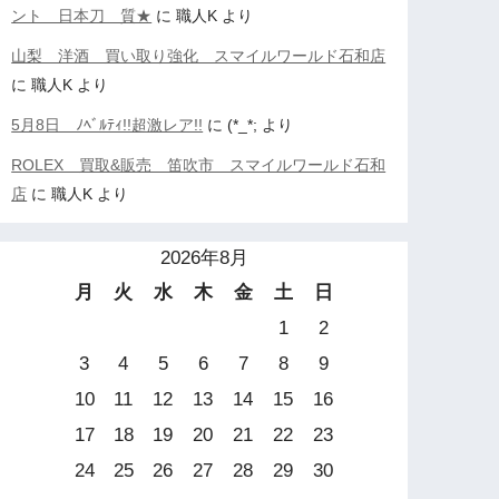
ント 日本刀 質★
に
職人K
より
山梨 洋酒 買い取り強化 スマイルワールド石和店
に
職人K
より
5月8日 ﾉﾍﾞﾙﾃｨ!!超激レア!!
に
(*_*;
より
ROLEX 買取&販売 笛吹市 スマイルワールド石和
店
に
職人K
より
2026年8月
月
火
水
木
金
土
日
1
2
3
4
5
6
7
8
9
10
11
12
13
14
15
16
17
18
19
20
21
22
23
24
25
26
27
28
29
30