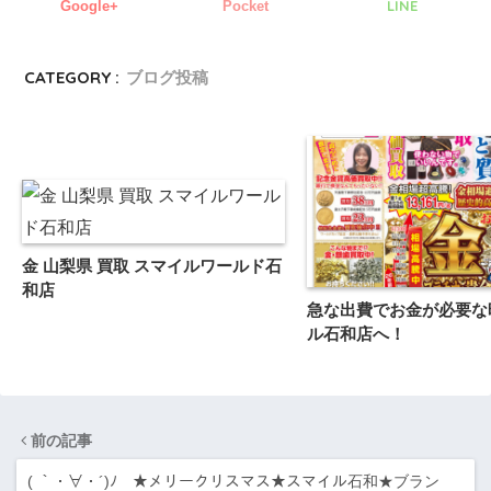
LINE
Google+
Pocket
CATEGORY :
ブログ投稿
金 山梨県 買取 スマイルワールド石
和店
急な出費でお金が必要な
ル石和店へ！
前の記事
( ｀・∀・´)ﾉ ★メリークリスマス★スマイル石和★ブラン