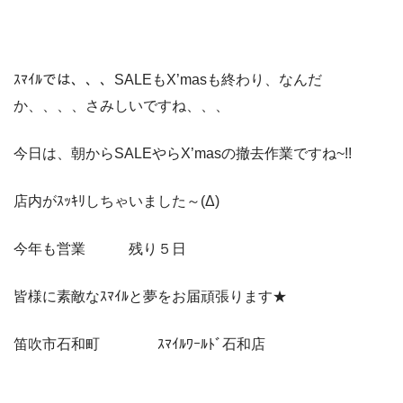
ｽﾏｲﾙでは、、、SALEもX’masも終わり、なんだ
か、、、、さみしいですね、、、
今日は、朝からSALEやらX’masの撤去作業ですね~!!
店内がｽｯｷﾘしちゃいました～(Δ)
今年も営業 残り５日
皆様に素敵なｽﾏｲﾙと夢をお届頑張ります★
笛吹市石和町 ｽﾏｲﾙﾜｰﾙﾄﾞ石和店