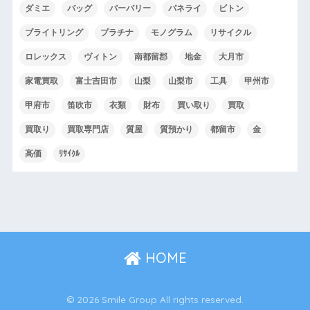
ダミエ
バッグ
バーバリー
パネライ
ビトン
ブライトリング
プラチナ
モノグラム
リサイクル
ロレックス
ヴィトン
南都留郡
地金
大月市
家電買取
富士吉田市
山梨
山梨市
工具
甲州市
甲府市
笛吹市
衣類
財布
買い取り
買取
買取り
買取専門店
質屋
質預かり
都留市
金
高価
ﾘｻｲｸﾙ
HOME
© 2026 Smile Group All rights reserved.