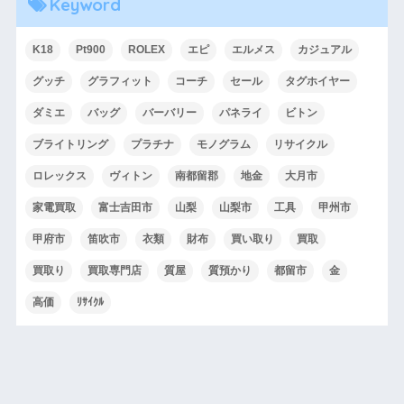
Keyword
K18
Pt900
ROLEX
エピ
エルメス
カジュアル
グッチ
グラフィット
コーチ
セール
タグホイヤー
ダミエ
バッグ
バーバリー
パネライ
ビトン
ブライトリング
プラチナ
モノグラム
リサイクル
ロレックス
ヴィトン
南都留郡
地金
大月市
家電買取
富士吉田市
山梨
山梨市
工具
甲州市
甲府市
笛吹市
衣類
財布
買い取り
買取
買取り
買取専門店
質屋
質預かり
都留市
金
高価
ﾘｻｲｸﾙ