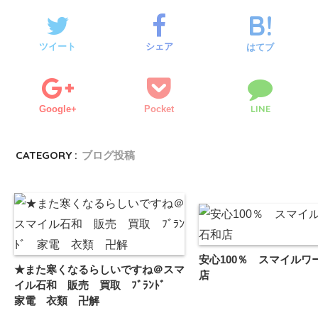
ツイート
シェア
はてブ
LINE
Google+
Pocket
CATEGORY :
ブログ投稿
安心100％ スマイルワ
★また寒くなるらしいですね＠スマ
店
イル石和 販売 買取 ﾌﾞﾗﾝﾄﾞ
家電 衣類 卍解