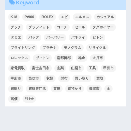
Keyword
K18
Pt900
ROLEX
エピ
エルメス
カジュアル
グッチ
グラフィット
コーチ
セール
タグホイヤー
ダミエ
バッグ
バーバリー
パネライ
ビトン
ブライトリング
プラチナ
モノグラム
リサイクル
ロレックス
ヴィトン
南都留郡
地金
大月市
家電買取
富士吉田市
山梨
山梨市
工具
甲州市
甲府市
笛吹市
衣類
財布
買い取り
買取
買取り
買取専門店
質屋
質預かり
都留市
金
高価
ﾘｻｲｸﾙ