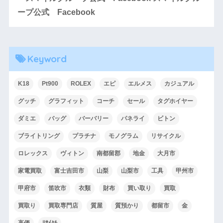
ープ公式 Facebook
Keyword
K18
Pt900
ROLEX
エピ
エルメス
カジュアル
グッチ
グラフィット
コーチ
セール
タグホイヤー
ダミエ
バッグ
バーバリー
パネライ
ビトン
ブライトリング
プラチナ
モノグラム
リサイクル
ロレックス
ヴィトン
南都留郡
地金
大月市
家電買取
富士吉田市
山梨
山梨市
工具
甲州市
甲府市
笛吹市
衣類
財布
買い取り
買取
買取り
買取専門店
質屋
質預かり
都留市
金
高価
ﾘｻｲｸﾙ