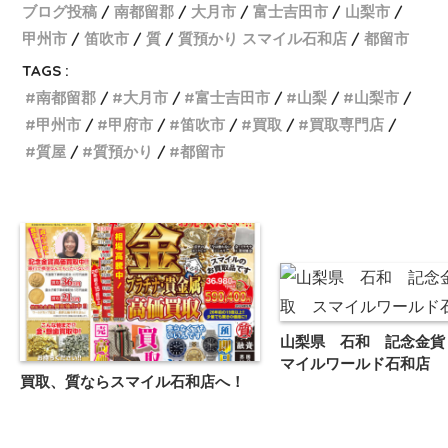
ブログ投稿
南都留郡
大月市
富士吉田市
山梨市
甲州市
笛吹市
質
質預かり スマイル石和店
都留市
TAGS :
南都留郡
大月市
富士吉田市
山梨
山梨市
甲州市
甲府市
笛吹市
買取
買取専門店
質屋
質預かり
都留市
山梨県 石和 記念金貨
マイルワールド石和店
買取、質ならスマイル石和店へ！