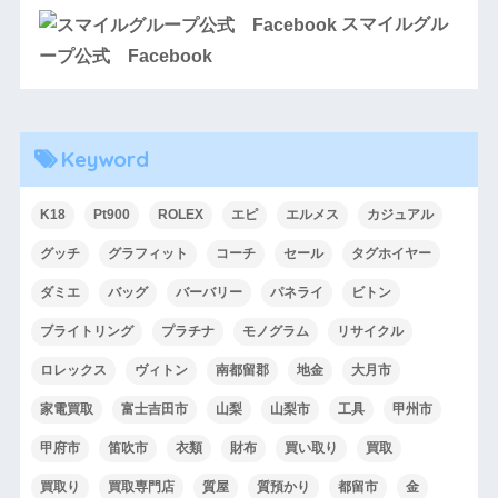
スマイルグル
ープ公式 Facebook
Keyword
K18
Pt900
ROLEX
エピ
エルメス
カジュアル
グッチ
グラフィット
コーチ
セール
タグホイヤー
ダミエ
バッグ
バーバリー
パネライ
ビトン
ブライトリング
プラチナ
モノグラム
リサイクル
ロレックス
ヴィトン
南都留郡
地金
大月市
家電買取
富士吉田市
山梨
山梨市
工具
甲州市
甲府市
笛吹市
衣類
財布
買い取り
買取
買取り
買取専門店
質屋
質預かり
都留市
金