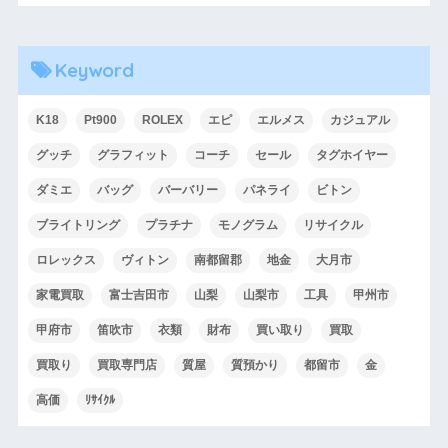
Keyword
K18
Pt900
ROLEX
エピ
エルメス
カジュアル
グッチ
グラフィット
コーチ
セール
タグホイヤー
ダミエ
バッグ
バーバリー
パネライ
ビトン
ブライトリング
プラチナ
モノグラム
リサイクル
ロレックス
ヴィトン
南都留郡
地金
大月市
家電買取
富士吉田市
山梨
山梨市
工具
甲州市
甲府市
笛吹市
衣類
財布
買い取り
買取
買取り
買取専門店
質屋
質預かり
都留市
金
高価
ﾘｻｲｸﾙ