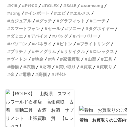
K18
Pt900
ROLEX
SALE
samsung
sony
インポート
エピ
エルメス
カジュアル
グッチ
グラフィット
コーチ
スマートフォン
セール
ソニー
タグホイヤー
ダミエ
デバイス
バッグ
バーバリー
パソコン
パネライ
ビトン
ブライトリング
プラチナ
モノグラム
リサイクル
ロレックス
ヴィトン
地金
均
家電買取
山梨
工具
着物
衣類
財布
買い取り
買取
買取り
金
電動
高価
ﾘｻｲｸﾙ
着物 お買取りのご案内