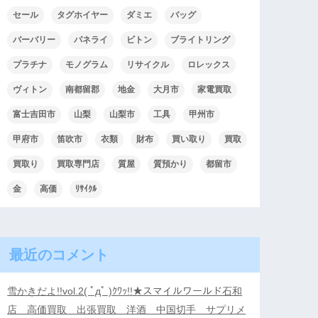
セール
タグホイヤー
ダミエ
バッグ
バーバリー
パネライ
ビトン
ブライトリング
プラチナ
モノグラム
リサイクル
ロレックス
ヴィトン
南都留郡
地金
大月市
家電買取
富士吉田市
山梨
山梨市
工具
甲州市
甲府市
笛吹市
衣類
財布
買い取り
買取
買取り
買取専門店
質屋
質預かり
都留市
金
高価
ﾘｻｲｸﾙ
最近のコメント
雪かきだよ!!vol.2( ﾟдﾟ )ｸﾜｯ!!★スマイルワールド石和
店 高価買取 出張買取 洋酒 中国切手 サプリメ