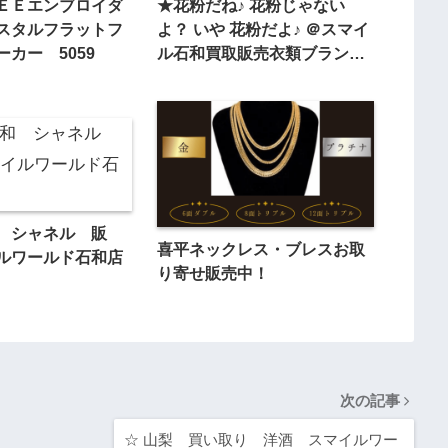
ＥＥエンブロイダ
★花粉だね♪ 花粉じゃない
スタルフラットフ
よ？ いや 花粉だよ♪ ＠スマイ
カー 5059
ル石和買取販売衣類ブランド
家電＠
 シャネル 販
喜平ネックレス・ブレスお取
ルワールド石和店
り寄せ販売中！
次の記事
☆ 山梨 買い取り 洋酒 スマイルワー