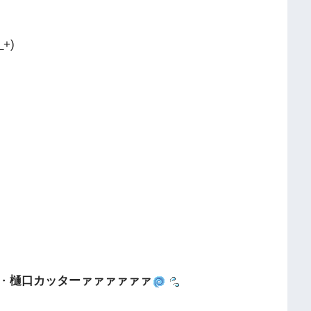
+)
・
樋口カッターァァァァァァ