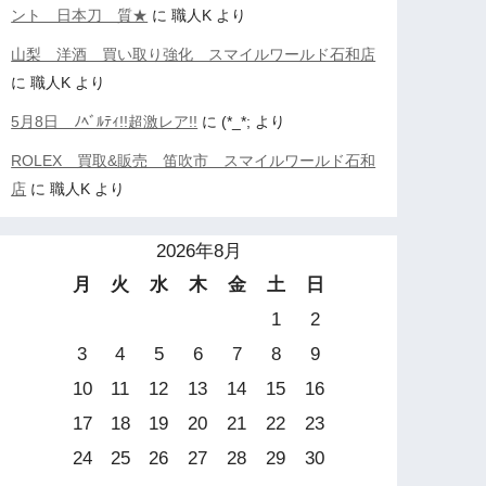
ント 日本刀 質★
に
職人K
より
山梨 洋酒 買い取り強化 スマイルワールド石和店
に
職人K
より
5月8日 ﾉﾍﾞﾙﾃｨ!!超激レア!!
に
(*_*;
より
ROLEX 買取&販売 笛吹市 スマイルワールド石和
店
に
職人K
より
2026年8月
月
火
水
木
金
土
日
1
2
3
4
5
6
7
8
9
10
11
12
13
14
15
16
17
18
19
20
21
22
23
24
25
26
27
28
29
30