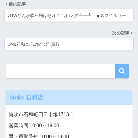
前の記事
♪GWなんか吹っ飛ばせ♪(ノ｀Д´)ノ彡┻━┻ ★スマイルワー…
次の記事
ｽﾏｲﾙ石和.ｶｼﾞｭｱﾙﾊﾞｯｸﾞ.買取
Smile 石和店
笛吹市石和町四日市場1713-1
営業時間:10:00～19:00
質・買取受付:10:00～19:00