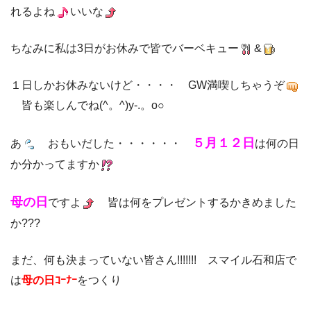
れるよね
いいな
ちなみに私は3日がお休みで皆でバーベキュー
&
１日しかお休みないけど・・・・ GW満喫しちゃうぞ
皆も楽しんでね(^。^)y-.。o○
５月１２日
あ
おもいだした・・・・・・
は何の日
か分かってますか
母の日
ですよ
皆は何をプレゼントするかきめました
か???
まだ、何も決まっていない皆さん!!!!!!! スマイル石和店で
は
母の日ｺｰﾅｰ
をつくり