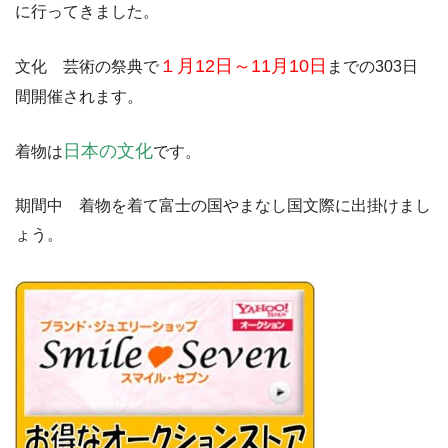
に行ってきました。
１月12日～11月10日
文化 芸術の祭典で
までの303日
間開催されます。
日本の文化
着物は
です。
期間中 着物を着て富士の国やまなし国文際に出掛けまし
ょう。