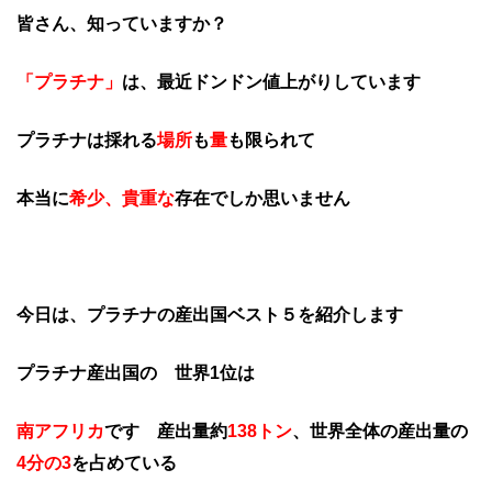
皆さん、知っていますか？
「プラチナ」
は、最近ドンドン値上がりしています
プラチナは採れる
場所
も
量
も限られて
本当に
希少、貴重な
存在でしか思いません
今日は、
プラチナの産出国ベスト５を紹介します
プラチナ産出国の 世界1位は
南アフリカ
です 産出量約
138トン
、世界全体の産出量の
4分の3
を占めている