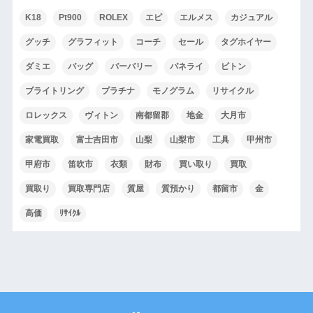
K18
Pt900
ROLEX
エピ
エルメス
カジュアル
グッチ
グラフィット
コーチ
セール
タグホイヤー
ダミエ
バッグ
バーバリー
パネライ
ビトン
ブライトリング
プラチナ
モノグラム
リサイクル
ロレックス
ヴィトン
南都留郡
地金
大月市
家電買取
富士吉田市
山梨
山梨市
工具
甲州市
甲府市
笛吹市
衣類
財布
買い取り
買取
買取り
買取専門店
質屋
質預かり
都留市
金
高価
ﾘｻｲｸﾙ