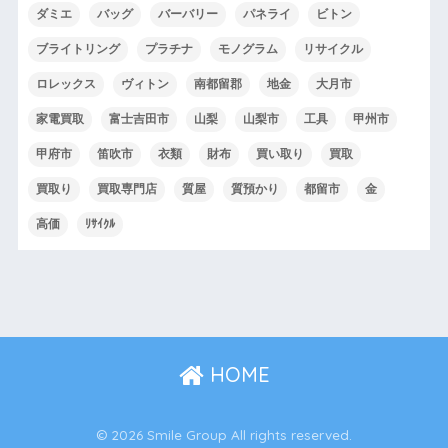
ダミエ
バッグ
バーバリー
パネライ
ビトン
ブライトリング
プラチナ
モノグラム
リサイクル
ロレックス
ヴィトン
南都留郡
地金
大月市
家電買取
富士吉田市
山梨
山梨市
工具
甲州市
甲府市
笛吹市
衣類
財布
買い取り
買取
買取り
買取専門店
質屋
質預かり
都留市
金
高価
ﾘｻｲｸﾙ
HOME
© 2026 Smile Group All rights reserved.