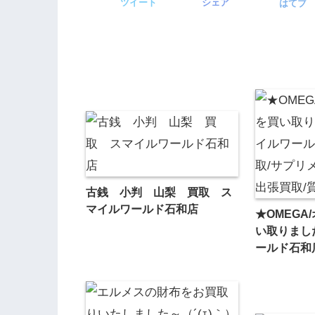
ツイート
シェア
はてブ
古銭 小判 山梨 買取 ス
マイルワールド石和店
★OMEGA
い取りまし
ールド石和
メント/洋酒
★