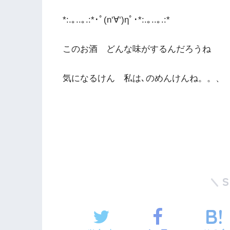
*:.｡..｡.:*･ﾟ(n‘∀‘)ηﾟ･*:.｡..｡.:*
このお酒 どんな味がするんだろうね
気になるけん 私は､のめんけんね。。、