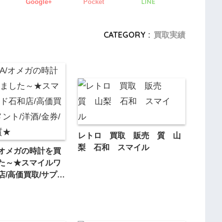
LINE
Google+
Pocket
CATEGORY :
買取実績
レトロ 買取 販売 質 山
梨 石和 スマイル
/オメガの時計を買
た～★スマイルワ
店/高価買取/サプリ
/金券/出張買取/質