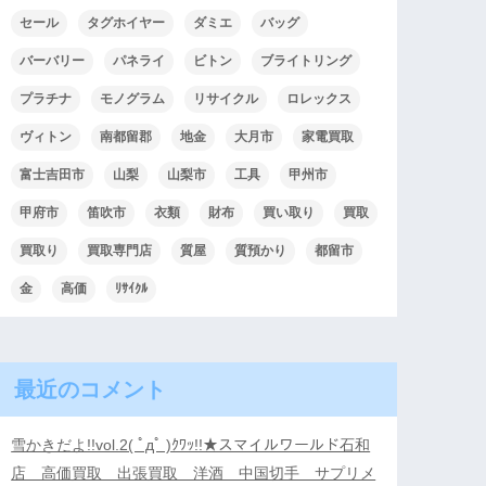
セール
タグホイヤー
ダミエ
バッグ
バーバリー
パネライ
ビトン
ブライトリング
プラチナ
モノグラム
リサイクル
ロレックス
ヴィトン
南都留郡
地金
大月市
家電買取
富士吉田市
山梨
山梨市
工具
甲州市
甲府市
笛吹市
衣類
財布
買い取り
買取
買取り
買取専門店
質屋
質預かり
都留市
金
高価
ﾘｻｲｸﾙ
最近のコメント
雪かきだよ!!vol.2( ﾟдﾟ )ｸﾜｯ!!★スマイルワールド石和
店 高価買取 出張買取 洋酒 中国切手 サプリメ