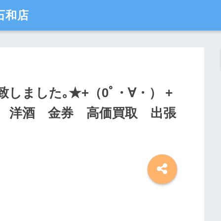
石和店
しました｡★+（0ﾟ・∀・） +
 洋酒 金券 高価買取 出張