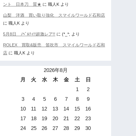
ント 日本刀 質★
に
職人K
より
山梨 洋酒 買い取り強化 スマイルワールド石和店
に
職人K
より
5月8日 ﾉﾍﾞﾙﾃｨ!!超激レア!!
に
(*_*;
より
ROLEX 買取&販売 笛吹市 スマイルワールド石和
店
に
職人K
より
2026年8月
月
火
水
木
金
土
日
1
2
3
4
5
6
7
8
9
10
11
12
13
14
15
16
17
18
19
20
21
22
23
24
25
26
27
28
29
30