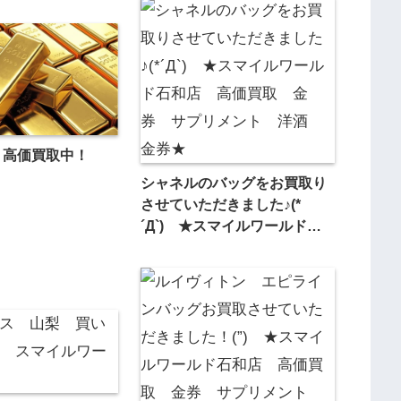
ﾅ 高価買取中！
シャネルのバッグをお買取り
させていただきました♪(*
´Д`) ★スマイルワールド石
和店 高価買取 金券 サプ
リメント 洋酒 金券★