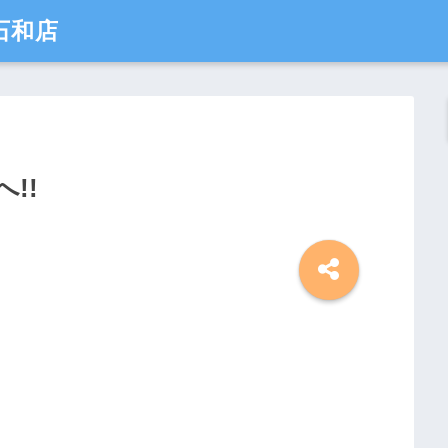
石和店
!!