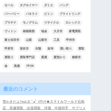
セール
タグホイヤー
ダミエ
バッグ
バーバリー
パネライ
ビトン
ブライトリング
プラチナ
モノグラム
リサイクル
ロレックス
ヴィトン
南都留郡
地金
大月市
家電買取
富士吉田市
山梨
山梨市
工具
甲州市
甲府市
笛吹市
衣類
財布
買い取り
買取
買取り
買取専門店
質屋
質預かり
都留市
金
高価
ﾘｻｲｸﾙ
最近のコメント
雪かきだよ!!vol.2( ﾟдﾟ )ｸﾜｯ!!★スマイルワールド石和
店 高価買取 出張買取 洋酒 中国切手 サプリメ