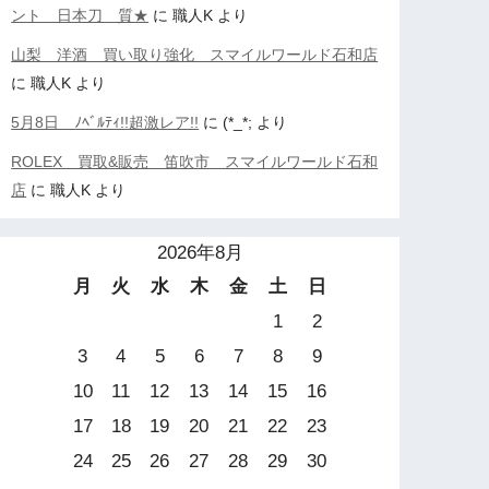
ント 日本刀 質★
に
職人K
より
山梨 洋酒 買い取り強化 スマイルワールド石和店
に
職人K
より
5月8日 ﾉﾍﾞﾙﾃｨ!!超激レア!!
に
(*_*;
より
ROLEX 買取&販売 笛吹市 スマイルワールド石和
店
に
職人K
より
2026年8月
月
火
水
木
金
土
日
1
2
3
4
5
6
7
8
9
10
11
12
13
14
15
16
17
18
19
20
21
22
23
24
25
26
27
28
29
30