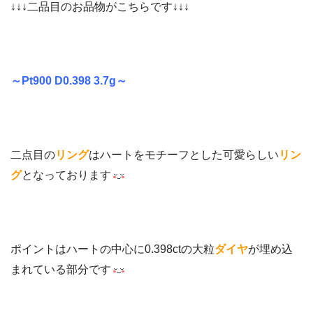
↓↓↓二品目のお品物がこちらです↓↓↓
～Pt900 D0.398 3.7g～
二点目の
リング
はハートをモチーフとした可愛らしい
リン
グ
となっております
ポイントはハートの中心に0.398ctの大粒
ダイヤ
が埋め込
まれている部分です