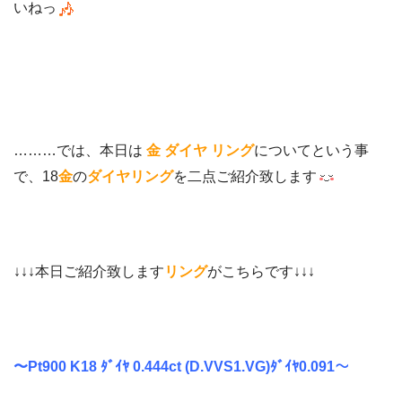
いねっ
………では、本日は
金 ダイヤ リング
についてという事
で、18
金
の
ダイヤリング
を二点ご紹介致します
↓↓↓本日ご紹介致します
リング
がこちらです↓↓↓
〜Pt900 K18 ﾀﾞｲﾔ 0.444ct (D.VVS1.VG)ﾀﾞｲﾔ0.091〜