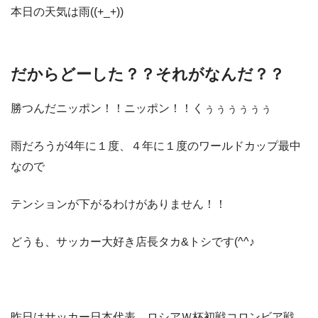
本日の天気は雨((+_+))
だからどーした？？それがなんだ？？
勝つんだニッポン！！ニッポン！！くぅぅぅぅぅぅ
雨だろうが4年に１度、４年に１度のワールドカップ最中
なので
テンションが下がるわけがありません！！
どうも、サッカー大好き店長タカ&トシです(^^♪
昨日はサッカー日本代表、ロシアＷ杯初戦コロンビア戦