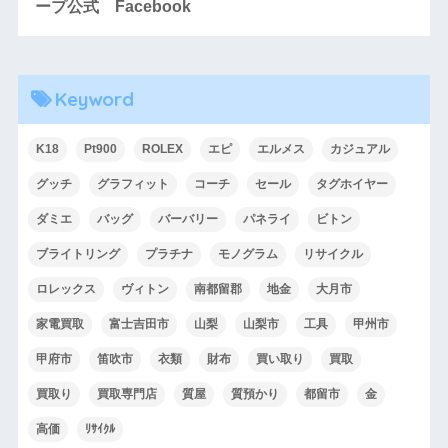
ープ公式 Facebook
Keyword
K18
Pt900
ROLEX
エピ
エルメス
カジュアル
グッチ
グラフィット
コーチ
セール
タグホイヤー
ダミエ
バッグ
バーバリー
パネライ
ビトン
ブライトリング
プラチナ
モノグラム
リサイクル
ロレックス
ヴィトン
南都留郡
地金
大月市
家電買取
富士吉田市
山梨
山梨市
工具
甲州市
甲府市
笛吹市
衣類
財布
買い取り
買取
買取り
買取専門店
質屋
質預かり
都留市
金
高価
ﾘｻｲｸﾙ