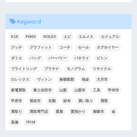
Keyword
K18
Pt900
ROLEX
エピ
エルメス
カジュアル
グッチ
グラフィット
コーチ
セール
タグホイヤー
ダミエ
バッグ
バーバリー
パネライ
ビトン
ブライトリング
プラチナ
モノグラム
リサイクル
ロレックス
ヴィトン
南都留郡
地金
大月市
家電買取
富士吉田市
山梨
山梨市
工具
甲州市
甲府市
笛吹市
衣類
財布
買い取り
買取
買取り
買取専門店
質屋
質預かり
都留市
金
高価
ﾘｻｲｸﾙ