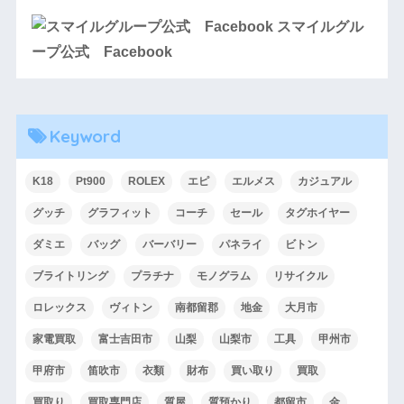
スマイルグル
ープ公式 Facebook
Keyword
K18
Pt900
ROLEX
エピ
エルメス
カジュアル
グッチ
グラフィット
コーチ
セール
タグホイヤー
ダミエ
バッグ
バーバリー
パネライ
ビトン
ブライトリング
プラチナ
モノグラム
リサイクル
ロレックス
ヴィトン
南都留郡
地金
大月市
家電買取
富士吉田市
山梨
山梨市
工具
甲州市
甲府市
笛吹市
衣類
財布
買い取り
買取
買取り
買取専門店
質屋
質預かり
都留市
金