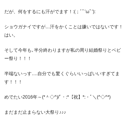
だが、何をするにも汗がでます！:(；ﾞﾟ’ωﾟ’):
ショウガナイですが…汗をかくことは嫌いではないです！
はい。
そして今年も､半分終わりますが私の周り結婚祭りとベビ
ー祭り！！！
半端ないっす….自分でも驚くぐらいいっぱいいすぎてま
す！！！
めでたい2016年～(*＾◇^)/ﾟ・:*【祝】*:・ﾟ＼(^◇^*)
まだまだ止まらない大祭り♪♪♪