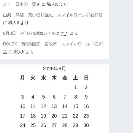
ント 日本刀 質★
に
職人K
より
山梨 洋酒 買い取り強化 スマイルワールド石和店
に
職人K
より
5月8日 ﾉﾍﾞﾙﾃｨ!!超激レア!!
に
(*_*;
より
ROLEX 買取&販売 笛吹市 スマイルワールド石和
店
に
職人K
より
2026年8月
月
火
水
木
金
土
日
1
2
3
4
5
6
7
8
9
10
11
12
13
14
15
16
17
18
19
20
21
22
23
24
25
26
27
28
29
30