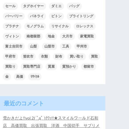
セール
タグホイヤー
ダミエ
バッグ
バーバリー
パネライ
ビトン
ブライトリング
プラチナ
モノグラム
リサイクル
ロレックス
ヴィトン
南都留郡
地金
大月市
家電買取
富士吉田市
山梨
山梨市
工具
甲州市
甲府市
笛吹市
衣類
財布
買い取り
買取
買取り
買取専門店
質屋
質預かり
都留市
金
高価
ﾘｻｲｸﾙ
最近のコメント
雪かきだよ!!vol.2( ﾟдﾟ )ｸﾜｯ!!★スマイルワールド石和
店 高価買取 出張買取 洋酒 中国切手 サプリメ