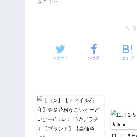
よ＾：＾
ツイート
シェア
はてブ
11月１５