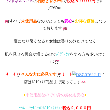
シャネルNO,５
の
石鹸と香水ｾｯﾄ
で
税込５‚９００円
です
（Ò∀Ó∗）
すべて
未使用品
なのでとっても
安心
&
お得な価格
になっ
ております
夏になり暑くなると女性は香りのｹｱだけでなく
肌を見せる機会が増えるので
ﾎﾞﾃﾞｨｹｱ
をする方も多いので
は
⇓ ⇓
そんな方に必見です
⇓ ⇓
当
店はﾎﾞﾃﾞｨｹｱ商品まで売ってます
♦
未使用品なので中身の劣化も安心
♦
ｾｼﾙ ﾏｸﾋﾞｰのﾎﾞﾃﾞｨｹｱｾｯﾄ
税込２‚０００円