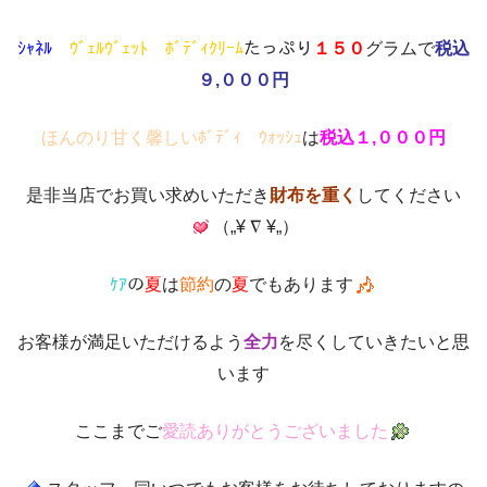
ｼｬﾈﾙ
ｳﾞｪﾙｳﾞｪｯﾄ ﾎﾞﾃﾞｨｸﾘｰﾑ
たっぷり
１５０
グラムで
税込
９‚０００円
ほんのり甘く馨しいﾎﾞﾃﾞｨ ｳｫｯｼｭ
は
税込１‚０００円
是非当店でお買い求めいただき
財布を重く
してください
（„¥ ∇ ¥„）
ｹｱ
の
夏
は
節約
の
夏
でもあります
お客様が満足いただけるよう
全力
を尽くしていきたいと思
います
ここまでご
愛読ありがとうございました