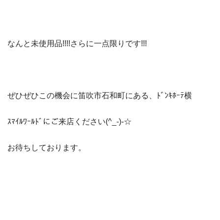
なんと未使用品!!!!さらに一点限りです!!!
ぜひぜひこの機会に笛吹市石和町にある、ﾄﾞﾝｷﾎｰﾃ横
ｽﾏｲﾙﾜｰﾙﾄﾞにご来店ください(^_-)-☆
お待ちしております。