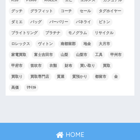
K18
Pt900
ROLEX
エピ
エルメス
カジュアル
グッチ
グラフィット
コーチ
セール
タグホイヤー
ダミエ
バッグ
バーバリー
パネライ
ビトン
ブライトリング
プラチナ
モノグラム
リサイクル
ロレックス
ヴィトン
南都留郡
地金
大月市
家電買取
富士吉田市
山梨
山梨市
工具
甲州市
甲府市
笛吹市
衣類
財布
買い取り
買取
買取り
買取専門店
質屋
質預かり
都留市
金
高価
ﾘｻｲｸﾙ
HOME