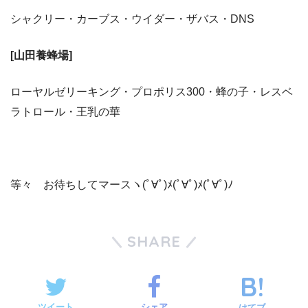
シャクリー・カーブス・ウイダー・ザバス・DNS
[山田養蜂場]
ローヤルゼリーキング・プロポリス300・蜂の子・レスベ
ラトロール・王乳の華
等々 お待ちしてマースヽ(ﾟ∀ﾟ)ﾒ(ﾟ∀ﾟ)ﾒ(ﾟ∀ﾟ)ﾉ
SHARE
ツイート
シェア
はてブ