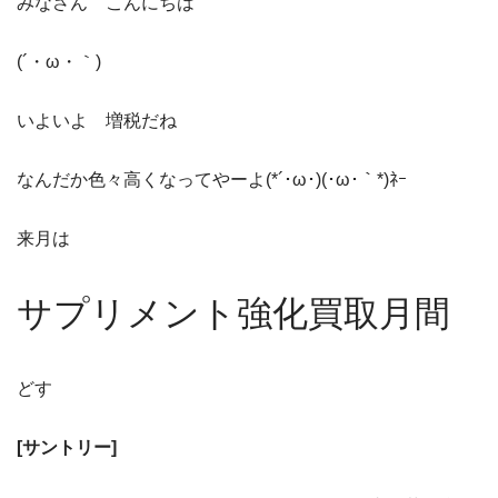
みなさん こんにちは
(´・ω・｀)
いよいよ 増税だね
なんだか色々高くなってやーよ(*´･ω･)(･ω･｀*)ﾈｰ
来月は
サプリメント強化買取月間
どす
[サントリー]