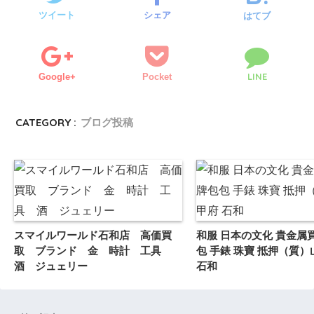
ツイート
シェア
はてブ
LINE
Google+
Pocket
CATEGORY :
ブログ投稿
スマイルワールド石和店 高価買
和服 日本の文化 貴金属
取 ブランド 金 時計 工具
包 手錶 珠寶 抵押（質）
酒 ジュェリー
石和