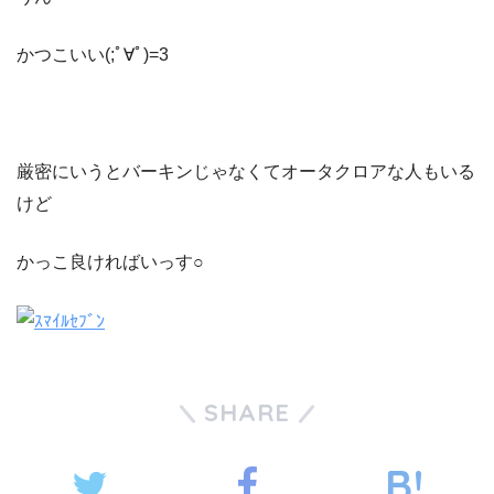
かつこいい(;ﾟ∀ﾟ)=3
厳密にいうとバーキンじゃなくてオータクロアな人もいる
けど
かっこ良ければいっす○
SHARE