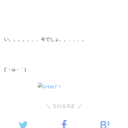
い。。。。。、、今でしょ。。、、、。
(´・ω・｀)
SHARE