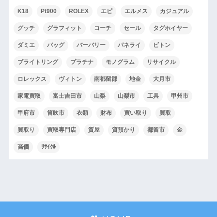
K18
Pt900
ROLEX
エピ
エルメス
カジュアル
グッチ
グラフィット
コーチ
セール
タグホイヤー
ダミエ
バッグ
バーバリー
パネライ
ビトン
ブライトリング
プラチナ
モノグラム
リサイクル
ロレックス
ヴィトン
南都留郡
地金
大月市
家電買取
富士吉田市
山梨
山梨市
工具
甲州市
甲府市
笛吹市
衣類
財布
買い取り
買取
買取り
買取専門店
質屋
質預かり
都留市
金
高価
ﾘｻｲｸﾙ