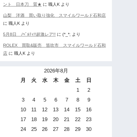
ント 日本刀 質★
に
職人K
より
山梨 洋酒 買い取り強化 スマイルワールド石和店
に
職人K
より
5月8日 ﾉﾍﾞﾙﾃｨ!!超激レア!!
に
(*_*;
より
ROLEX 買取&販売 笛吹市 スマイルワールド石和
店
に
職人K
より
2026年8月
月
火
水
木
金
土
日
1
2
3
4
5
6
7
8
9
10
11
12
13
14
15
16
17
18
19
20
21
22
23
24
25
26
27
28
29
30