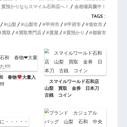
・質預かりならスマイル石和店へ！
金相場高騰中！
TAGS :
山梨
山梨市
甲州市
甲府市
笛吹市
買取
買取専門店
質屋
質預かり
都留市
和 春物
大量入
スマイルワールド石和店
!!
山梨 買取 金券 日本刀
古銭 コイン