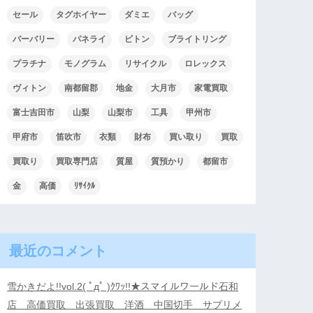
セール
タグホイヤー
ダミエ
バッグ
バーバリー
パネライ
ビトン
ブライトリング
プラチナ
モノグラム
リサイクル
ロレックス
ヴィトン
南都留郡
地金
大月市
家電買取
富士吉田市
山梨
山梨市
工具
甲州市
甲府市
笛吹市
衣類
財布
買い取り
買取
買取り
買取専門店
質屋
質預かり
都留市
金
高価
ﾘｻｲｸﾙ
最近のコメント
雪かきだよ!!vol.2( ﾟдﾟ )ｸﾜｯ!!★スマイルワールド石和
店 高価買取 出張買取 洋酒 中国切手 サプリメ