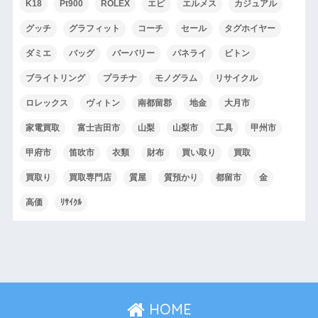
K18
Pt900
ROLEX
エピ
エルメス
カジュアル
グッチ
グラフィット
コーチ
セール
タグホイヤー
ダミエ
バッグ
バーバリー
パネライ
ビトン
ブライトリング
プラチナ
モノグラム
リサイクル
ロレックス
ヴィトン
南都留郡
地金
大月市
家電買取
富士吉田市
山梨
山梨市
工具
甲州市
甲府市
笛吹市
衣類
財布
買い取り
買取
買取り
買取専門店
質屋
質預かり
都留市
金
高価
ﾘｻｲｸﾙ
HOME