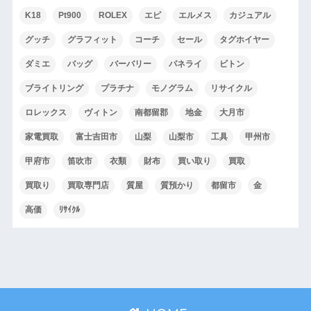
K18
Pt900
ROLEX
エピ
エルメス
カジュアル
グッチ
グラフィット
コーチ
セール
タグホイヤー
ダミエ
バッグ
バーバリー
パネライ
ビトン
ブライトリング
プラチナ
モノグラム
リサイクル
ロレックス
ヴィトン
南都留郡
地金
大月市
家電買取
富士吉田市
山梨
山梨市
工具
甲州市
甲府市
笛吹市
衣類
財布
買い取り
買取
買取り
買取専門店
質屋
質預かり
都留市
金
高価
ﾘｻｲｸﾙ