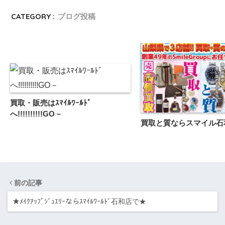
CATEGORY :
ブログ投稿
買取・販売はｽﾏｲﾙﾜｰﾙﾄﾞ
へ!!!!!!!!!!GO－
買取と質ならスマイル石
前の記事
★ﾒｲｸｱｯﾌﾟｼﾞｭｴﾘｰならｽﾏｲﾙﾜｰﾙﾄﾞ石和店で★