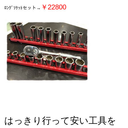
￥22800
ﾛﾝｸﾞｿｹｯﾄセット→
はっきり行って安い工具を