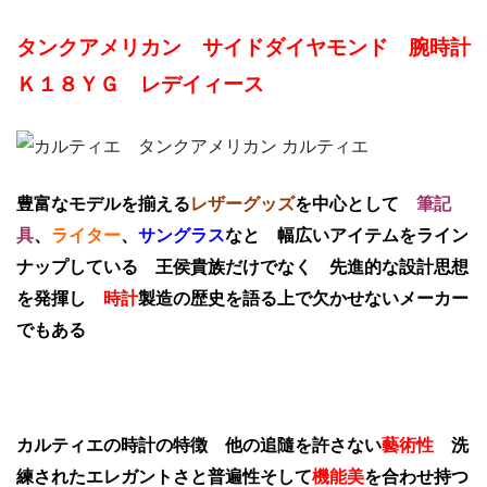
タンクアメリカン サイドダイヤモンド 腕時計
Ｋ１８ＹＧ レデイィース
豊富なモデルを揃える
レザーグッズ
を中心として
筆記
具
、
ライター
、
サングラス
なと 幅広いアイテムをライン
ナップしている 王侯貴族だけでなく 先進的な設計思想
を発揮し
時計
製造の歴史を語る上で欠かせないメーカー
でもある
カルティエの時計の特徴 他の追隨を許さない
藝術性
洗
練されたエレガントさと普遍性そして
機能美
を合わせ持つ