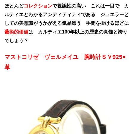
ほとんど
コレクション
で視認性の高い これは一目で カ
ルティエとわかるアンディティティである ジュエラーと
しての美意識がうかがえる気品漂う 手間を掛けるほどに
藝術的価値
は カルティエ100年以上の歴史の真髄と誇り
でしょう？
マストコリゼ ヴェルメイユ 腕時計ＳＶ925×
革