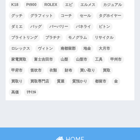
K18
Pt900
ROLEX
エピ
エルメス
カジュアル
グッチ
グラフィット
コーチ
セール
タグホイヤー
ダミエ
バッグ
バーバリー
パネライ
ビトン
ブライトリング
プラチナ
モノグラム
リサイクル
ロレックス
ヴィトン
南都留郡
地金
大月市
家電買取
富士吉田市
山梨
山梨市
工具
甲州市
甲府市
笛吹市
衣類
財布
買い取り
買取
買取り
買取専門店
質屋
質預かり
都留市
金
高価
ﾘｻｲｸﾙ
HOME