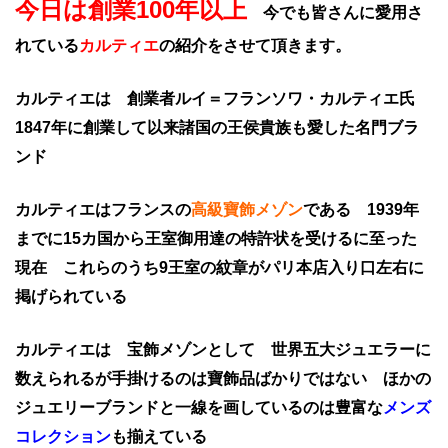
今日は創業100年以上
今でも皆さんに愛用さ
れている
カルティエ
の紹介をさせて頂きます。
カルティエは 創業者ルイ＝フランソワ・カルティエ氏
1847年に創業して以来諸国の王侯貴族も愛した名門ブラ
ンド
カルティエはフランスの
高級寶飾メゾン
である 1939年
までに15カ国から王室御用達の特許状を受けるに至った
現在 これらのうち9王室の紋章がパリ本店入り口左右に
掲げられている
カルティエは 宝飾メゾンとして 世界五大ジュエラーに
数えられるが手掛けるのは寶飾品ばかりではない ほかの
ジュエリーブランドと一線を画しているのは豊富な
メンズ
コレクション
も揃えている