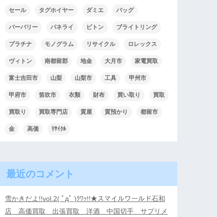
セール
タグホイヤー
ダミエ
バッグ
バーバリー
パネライ
ビトン
ブライトリング
プラチナ
モノグラム
リサイクル
ロレックス
ヴィトン
南都留郡
地金
大月市
家電買取
富士吉田市
山梨
山梨市
工具
甲州市
甲府市
笛吹市
衣類
財布
買い取り
買取
買取り
買取専門店
質屋
質預かり
都留市
金
高価
ﾘｻｲｸﾙ
最近のコメント
雪かきだよ!!vol.2( ﾟдﾟ )ｸﾜｯ!!★スマイルワールド石和
店 高価買取 出張買取 洋酒 中国切手 サプリメ