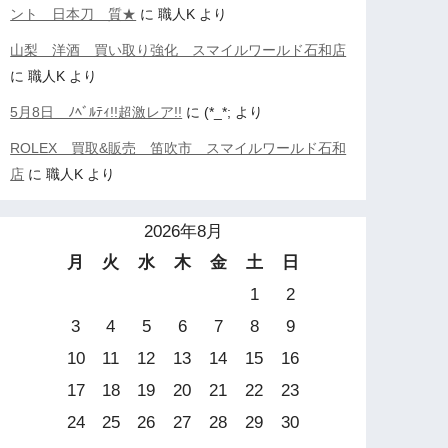
ント 日本刀 質★
に
職人K
より
山梨 洋酒 買い取り強化 スマイルワールド石和店
に
職人K
より
5月8日 ﾉﾍﾞﾙﾃｨ!!超激レア!!
に
(*_*;
より
ROLEX 買取&販売 笛吹市 スマイルワールド石和
店
に
職人K
より
2026年8月
月
火
水
木
金
土
日
1
2
3
4
5
6
7
8
9
10
11
12
13
14
15
16
17
18
19
20
21
22
23
24
25
26
27
28
29
30