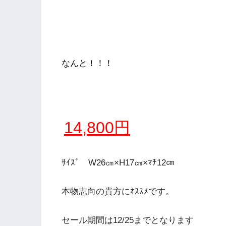
なんと！！！
14,800円
ｻｲｽﾞ W26㎝×H17㎝×ﾏﾁ12㎝
本物志向の貴方にｵｽｽﾒです。
セール期間は12/25までとなります