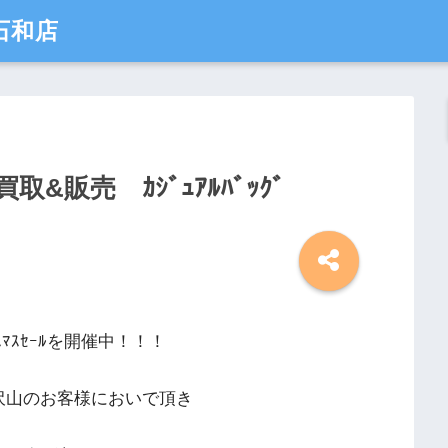
石和店
販売 ｶｼﾞｭｱﾙﾊﾞｯｸﾞ
ｽﾏｽｾｰﾙを開催中！！！
沢山のお客様においで頂き