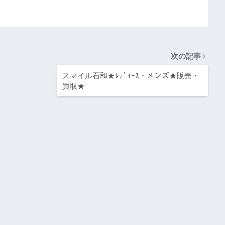
次の記事
スマイル石和★ﾚﾃﾞｨｰｽ・メンズ★販売・
買取★