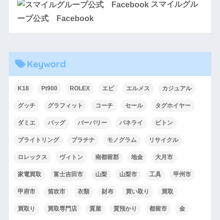
スマイルグル
ープ公式 Facebook
Keyword
K18
Pt900
ROLEX
エピ
エルメス
カジュアル
グッチ
グラフィット
コーチ
セール
タグホイヤー
ダミエ
バッグ
バーバリー
パネライ
ビトン
ブライトリング
プラチナ
モノグラム
リサイクル
ロレックス
ヴィトン
南都留郡
地金
大月市
家電買取
富士吉田市
山梨
山梨市
工具
甲州市
甲府市
笛吹市
衣類
財布
買い取り
買取
買取り
買取専門店
質屋
質預かり
都留市
金