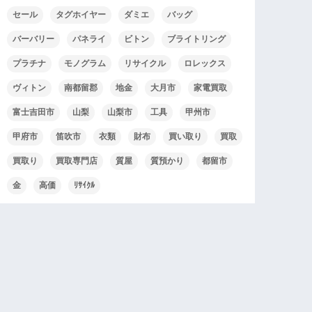
セール
タグホイヤー
ダミエ
バッグ
バーバリー
パネライ
ビトン
ブライトリング
プラチナ
モノグラム
リサイクル
ロレックス
ヴィトン
南都留郡
地金
大月市
家電買取
富士吉田市
山梨
山梨市
工具
甲州市
甲府市
笛吹市
衣類
財布
買い取り
買取
買取り
買取専門店
質屋
質預かり
都留市
金
高価
ﾘｻｲｸﾙ