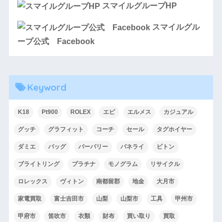
スマイルグループHP
スマイルグル
ープ公式 Facebook
Keyword
K18
Pt900
ROLEX
エピ
エルメス
カジュアル
グッチ
グラフィット
コーチ
セール
タグホイヤー
ダミエ
バッグ
バーバリー
パネライ
ビトン
ブライトリング
プラチナ
モノグラム
リサイクル
ロレックス
ヴィトン
南都留郡
地金
大月市
家電買取
富士吉田市
山梨
山梨市
工具
甲州市
甲府市
笛吹市
衣類
財布
買い取り
買取